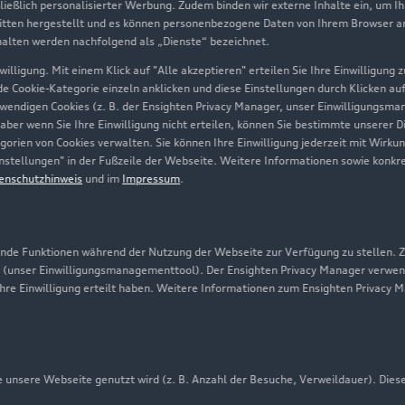
hließlich personalisierter Werbung. Zudem binden wir externe Inhalte ein, um I
tten hergestellt und es können personenbezogene Daten von Ihrem Browser an 
Über Audi
halten werden nachfolgend als „Dienste“ bezeichnet.
illigung. Mit einem Klick auf "Alle akzeptieren" erteilen Sie Ihre Einwilligung
Unternehmen
ede Cookie-Kategorie einzeln anklicken und diese Einstellungen durch Klicken au
twendigen Cookies (z. B. der Ensighten Privacy Manager, unser Einwilligungsma
Karriere
 aber wenn Sie Ihre Einwilligung nicht erteilen, können Sie bestimmte unserer 
orien von Cookies verwalten. Sie können Ihre Einwilligung jederzeit mit Wirku
Investor Relations
-Einstellungen" in der Fußzeile der Webseite. Weitere Informationen sowie ko
enschutzhinweis
und im
Impressum
.
Presse & Media Center
Datenschutz
Audi erleben
de Funktionen während der Nutzung der Webseite zur Verfügung zu stellen. Zu
 (unser Einwilligungsmanagementtool). Der Ensighten Privacy Manager verwen
Newsletter
ihre Einwilligung erteilt haben. Weitere Informationen zum Ensighten Privacy 
unsere Webseite genutzt wird (z. B. Anzahl der Besuche, Verweildauer). Dies