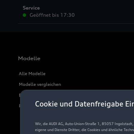
Service
Geöffnet bis
17:30
Modelle
Alle Modelle
Modelle vergleichen
Elektromodelle
Cookie und Datenfreigabe Ei
Plug-in-Hybride
Wir, die AUDI AG, Auto-Union-Straße 1, 85057 Ingolstadt
eigene und Dienste Dritter, die Cookies und ähnliche Tech