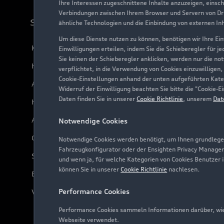
Ihre Interessen zugeschnittene Inhalte anzuzeigen, einsc
Verbindungen zwischen Ihrem Browser und Servern von Dri
Support
ähnliche Technologien und die Einbindung von externen In
Um diese Dienste nutzen zu können, benötigen wir Ihre Einw
Kundenservice
Einwilligungen erteilen, indem Sie die Schieberegler für j
Sie keinen der Schieberegler anklicken, werden nur die no
Händlersuche
verpflichtet, in die Verwendung von Cookies einzuwilligen,
Cookie-Einstellungen anhand der unten aufgeführten Kateg
Audi Code
Widerruf der Einwilligung beachten Sie bitte die "Cookie
Daten finden Sie in unserer
Cookie Richtlinie
, unserem
Dat
Häufige Fragen (FAQ)
Audi Online Beratung
Notwendige Cookies
Online-Terminvereinbarung
Notwendige Cookies werden benötigt, um Ihnen grundlegen
Fahrzeugkonfigurator oder der Ensighten Privacy Manager
Servicekontakt
und wenn ja, für welche Kategorien von Cookies Benutzer 
können Sie in unserer
Cookie Richtlinie
nachlesen.
Bordbuch & Bedienungsanleitungen
Performance Cookies
Verträge kündigen
Performance Cookies sammeln Informationen darüber, wie 
Webseite verwendet.