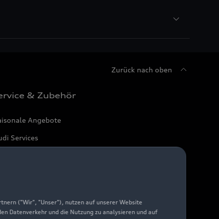
Zurück nach oben
ervice & Zubehör
aisonale Angebote
di Services
arantie
di digital services
yAudi
nern ("Wir", "Unser"), nutzen auf unserer Website
 den Datenverkehr und die Nutzung zu analysieren und auf