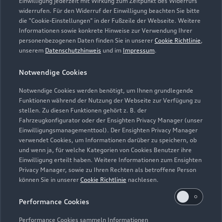
Einwilligung jederzeit mit Wirkung zum Zeitpunkt des Widerrufs
widerrufen. Für den Widerruf der Einwilligung beachten Sie bitte
die "Cookie-Einstellungen" in der Fußzeile der Webseite. Weitere
Informationen sowie konkrete Hinweise zur Verwendung Ihrer
personenbezogenen Daten finden Sie in unserer
Cookie Richtlinie
,
unserem
Datenschutzhinweis
und im
Impressum
.
Notwendige Cookies
Notwendige Cookies werden benötigt, um Ihnen grundlegende
Zur Reparatur
Funktionen während der Nutzung der Webseite zur Verfügung zu
stellen. Zu diesen Funktionen gehört z. B. der
Fahrzeugkonfigurator oder der Ensighten Privacy Manager (unser
Einwilligungsmanagementtool). Der Ensighten Privacy Manager
Zurück nach oben
verwendet Cookies, um Informationen darüber zu speichern, ob
und wenn ja, für welche Kategorien von Cookies Benutzer ihre
Einwilligung erteilt haben. Weitere Informationen zum Ensighten
Modelle
Privacy Manager, sowie zu Ihren Rechten als betroffene Person
können Sie in unserer
Cookie Richtlinie
nachlesen.
Kaufen & leasen
Alle Modelle
Performance Cookies
Modelle vergleichen
Service & Zubehör
Performance Cookies sammeln Informationen