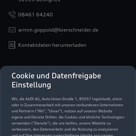
08461 64240
armin.goppold@bierschneider.de
Kontaktdaten herunterladen
Öffnungszeiten
Cookie und Datenfreigabe
Einstellung
Verkauf
Wir, die AUDI AG, Auto-Union-Straße 1, 85057 Ingolstadt, allein
Geschlossen
,
öffnet am
Freitag 08:30
oder in Zusammenarbeit mit unseren verbundenen Unternehmen
und Partnern ("Wir", "Unser"), nutzen auf unserer Website
eigene und Dienste Dritter, die Cookies und ähnliche Technologien
Service
verwenden ("Dienste"), die uns helfen, unsere Website zu
Geöffnet bis
17:30
verbessern, den Datenverkehr und die Nutzung zu analysieren
und auf Ihre Interessen zugeschnittene Inhalte anzuzeigen,