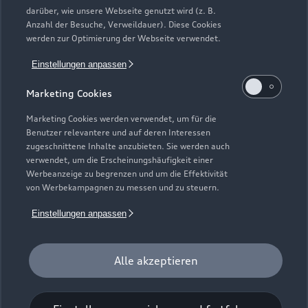
Neuwagensuche
darüber, wie unsere Webseite genutzt wird (z. B.
Elektromodelle
Anzahl der Besuche, Verweildauer). Diese Cookies
Gebrauchtwagensuche
Support
werden zur Optimierung der Webseite verwendet.
Saisonale Angebote
Plug-in-Hybride
Gebrauchtwagen
Einstellungen anpassen
Audi Services
Über Audi
Kundenservice
Finanzierung
Marketing Cookies
Garantie
Händlersuche
Aktionen & Angebote
Unternehmen
Marketing Cookies werden verwendet, um für die
Audi digital services
Benutzer relevantere und auf deren Interessen
Audi Code
Geschäftskunden
Karriere
zugeschnittene Inhalte anzubieten. Sie werden auch
myAudi
verwendet, um die Erscheinungshäufigkeit einer
Häufige Fragen (FAQ)
Investor Relations
Werbeanzeige zu begrenzen und um die Effektivität
© 2026 AUDI AG. Alle Rechte vorbehalten
von Werbekampagnen zu messen und zu steuern.
Audi Online Beratung
Presse & Media Center
Impressum
Rechtliches
Hinweisgebersystem
Einstellungen anpassen
Online-Terminvereinbarung
Datenschutz
Datenschutzinformation
Cookie-Einstellungen
Servicekontakt
Cookie-Richtlinie
Barrierefreiheit
Audi erleben
Alle akzeptieren
Digital Services Act
EU Data Act
Bordbuch & Bedienungsanleitungen
Newsletter
Verträge kündigen